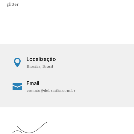
glitter
Localização

Brasília, Brasil
Email

contato@debrasilia.com.br