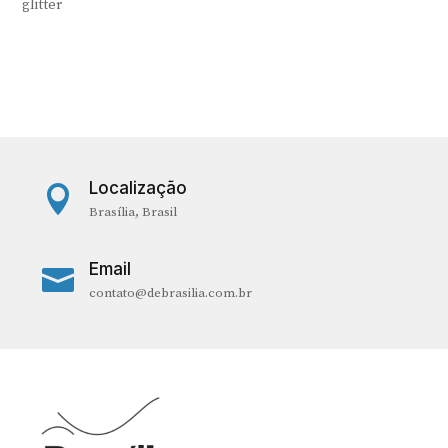
glitter
Localização

Brasília, Brasil
Email

contato@debrasilia.com.br